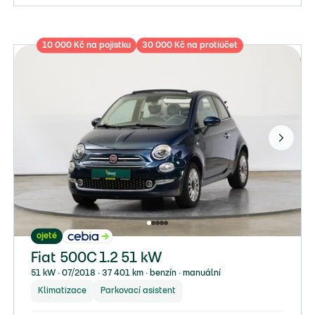
10 000 Kč na pojistku
30 000 Kč na protiúčet
ojeté
Fiat 500C 1.2 51 kW
51 kW ∙ 07/2018 ∙ 37 401 km ∙ benzín ∙ manuální
Klimatizace
Parkovací asistent