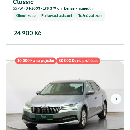
Classic
55 kW ∙ 04/2003 ∙ 198 379 km ∙ benzín ∙ manuální
Klimatizace
Parkovací asistent
Tažné zařízení
24 900
Kč
10 000 Kč na pojistku
30 000 Kč na protiúčet