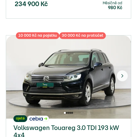
Měsíčně od
234 900
Kč
980
Kč
10 000 Kč na pojistku
30 000 Kč na protiúčet
ojeté
Volkswagen Touareg 3.0 TDI 193 kW
4x4