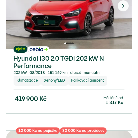
ojeté
Hyundai i30 2.0 TGDI 202 kW N
Performance
202 kW ∙ 08/2018 ∙ 151 169 km ∙ diesel ∙ manuální
Klimatizace
Xenony/LED
Parkovací asistent
Měsíčně od
419 900
Kč
1 317
Kč
10 000 Kč na pojistku
30 000 Kč na protiúčet