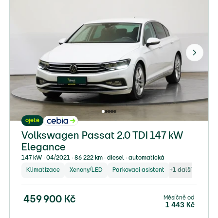
ojeté
Volkswagen Passat 2.0 TDI 147 kW
Elegance
147 kW ∙ 04/2021 ∙ 86 222 km ∙ diesel ∙ automatická
Klimatizace
Xenony/LED
Parkovací asistent
+
1
další
Měsíčně od
459 900
Kč
1 443
Kč