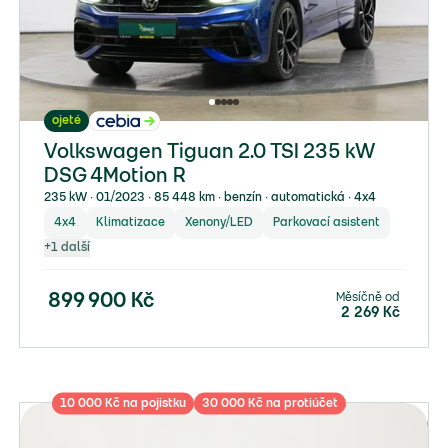
ojeté
Volkswagen Tiguan 2.0 TSI 235 kW
DSG 4Motion R
235 kW ∙ 01/2023 ∙ 85 448 km ∙ benzín ∙ automatická ∙ 4x4
4x4
Klimatizace
Xenony/LED
Parkovací asistent
+
1
další
Měsíčně od
899 900
Kč
2 269
Kč
10 000 Kč na pojistku
30 000 Kč na protiúčet