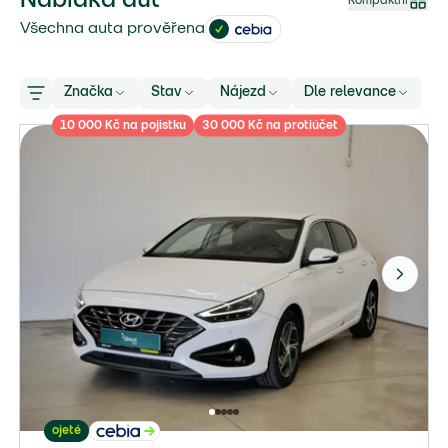
Nabídka aut
Kompaktní
Všechna auta prověřena
Značka
Stav
Nájezd
Dle relevance
10 000 Kč na pojistku
30 000 Kč na protiúčet
ojeté