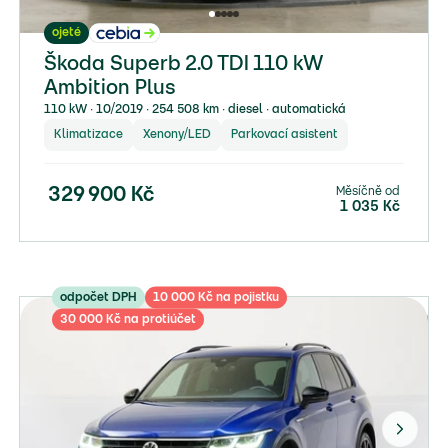
ojeté
Škoda Superb 2.0 TDI 110 kW
Ambition Plus
110 kW ∙ 10/2019 ∙ 254 508 km ∙ diesel ∙ automatická
Klimatizace
Xenony/LED
Parkovací asistent
Měsíčně od
329 900
Kč
1 035
Kč
odpočet DPH
10 000 Kč na pojistku
30 000 Kč na protiúčet