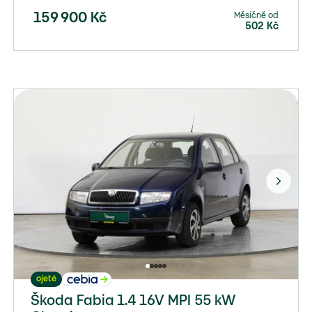
Měsíčně od
159 900
Kč
502
Kč
ojeté
Škoda Fabia 1.4 16V MPI 55 kW