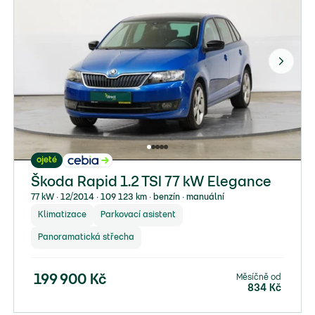
ojeté
Škoda Rapid 1.2 TSI 77 kW Elegance
77 kW ∙ 12/2014 ∙ 109 123 km ∙ benzín ∙ manuální
Klimatizace
Parkovací asistent
Panoramatická střecha
Měsíčně od
199 900
Kč
834
Kč