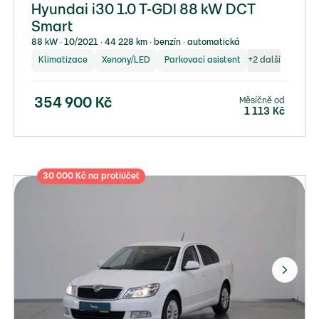
Hyundai i30 1.0 T-GDI 88 kW DCT
Smart
88 kW ∙ 10/2021 ∙ 44 228 km ∙ benzín ∙ automatická
Klimatizace
Xenony/LED
Parkovací asistent
+
2
další
Měsíčně od
354 900
Kč
1 113
Kč
30 000 Kč na protiúčet