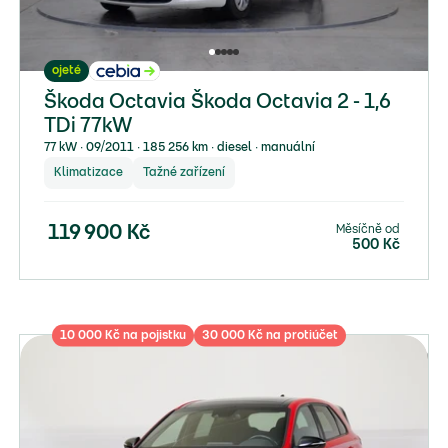
ojeté
Škoda Octavia Škoda Octavia 2 - 1,6
TDi 77kW
77 kW ∙ 09/2011 ∙ 185 256 km ∙ diesel ∙ manuální
Klimatizace
Tažné zařízení
Měsíčně od
119 900
Kč
500
Kč
10 000 Kč na pojistku
30 000 Kč na protiúčet