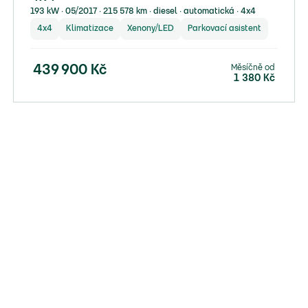
193 kW ∙ 05/2017 ∙ 215 578 km ∙ diesel ∙ automatická ∙ 4x4
4x4
Klimatizace
Xenony/LED
Parkovací asistent
Měsíčně od
439 900
Kč
1 380
Kč
10 000 Kč na pojistku
30 000 Kč na protiúčet