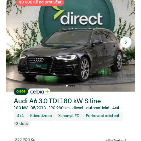
30 000 Kč na protiúčet
ojeté
Audi A6 3.0 TDI 180 kW S line
180 kW ∙ 05/2013 ∙ 190 980 km ∙ diesel ∙ automatická ∙ 4x4
4x4
Klimatizace
Xenony/LED
Parkovací asistent
+
3
další
399 900
Kč