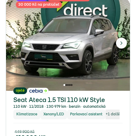
30 000 Kč na protiúčet
ojeté
Seat Ateca 1.5 TSI 110 kW Style
110 kW ∙ 11/2018 ∙ 130 979 km ∙ benzín ∙ automatická
Klimatizace
Xenony/LED
Parkovací asistent
+
1
další
449 900
Kč