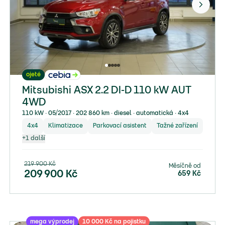
ojeté
Mitsubishi ASX 2.2 DI-D 110 kW AUT
4WD
110 kW ∙ 05/2017 ∙ 202 860 km ∙ diesel ∙ automatická ∙ 4x4
4x4
Klimatizace
Parkovací asistent
Tažné zařízení
+
1
další
219 900
Kč
Měsíčně od
209 900
Kč
659
Kč
mega výprodej
10 000 Kč na pojistku