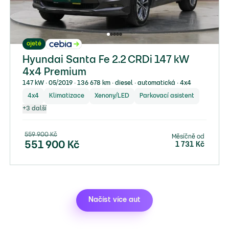
ojeté
Hyundai Santa Fe 2.2 CRDi 147 kW
4x4 Premium
147 kW ∙ 05/2019 ∙ 136 678 km ∙ diesel ∙ automatická ∙ 4x4
4x4
Klimatizace
Xenony/LED
Parkovací asistent
+
3
další
559 900
Kč
Měsíčně od
551 900
Kč
1 731
Kč
Načíst více aut