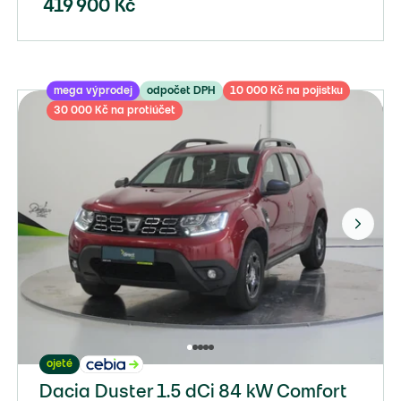
419 900
Kč
mega výprodej
odpočet DPH
10 000 Kč na pojistku
30 000 Kč na protiúčet
ojeté
Dacia Duster 1.5 dCi 84 kW Comfort