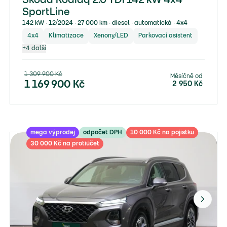
Škoda Kodiaq 2.0 TDI 142 kW 4x4
SportLine
142 kW ∙ 12/2024 ∙ 27 000 km ∙ diesel ∙ automatická ∙ 4x4
4x4
Klimatizace
Xenony/LED
Parkovací asistent
+
4
další
1 309 900
Kč
Měsíčně od
1 169 900
Kč
2 950
Kč
mega výprodej
odpočet DPH
10 000 Kč na pojistku
30 000 Kč na protiúčet