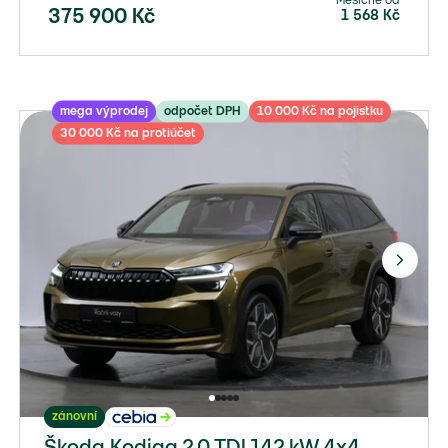
Měsíčně od
375 900
Kč
1 568
Kč
mega výprodej
odpočet DPH
10 000 Kč na pojistku
30 000 Kč na protiúčet
zánovní