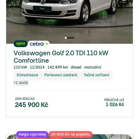
ojeté
Volkswagen Golf 2.0 TDI 110 kW
Comfortline
110 kW ∙ 11/2014 ∙ 142 899 km ∙ diesel ∙ manuální
Klimatizace
Parkovací asistent
Tažné zařízení
+
1
další
259 900
Kč
Měsíčně od
245 900
Kč
1 026
Kč
mega výprodej
10 000 Kč na pojistku