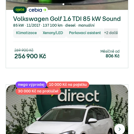
ojeté
Volkswagen Golf 1.6 TDI 85 kW Sound
85 kW ∙ 11/2017 ∙ 137 100 km ∙ diesel ∙ manuální
Klimatizace
Xenony/LED
Parkovací asistent
+
2
další
269 900
Kč
Měsíčně od
256 900
Kč
806
Kč
mega výprodej
10 000 Kč na pojistku
30 000 Kč na protiúčet