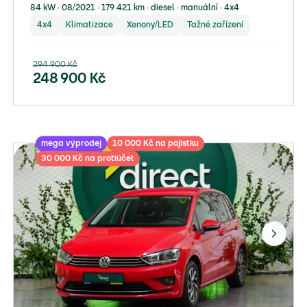
84 kW ∙ 08/2021 ∙ 179 421 km ∙ diesel ∙ manuální ∙ 4x4
4x4
Klimatizace
Xenony/LED
Tažné zařízení
294 900
Kč
248 900
Kč
mega výprodej
10 000 Kč na pojistku
30 000 Kč na protiúčet