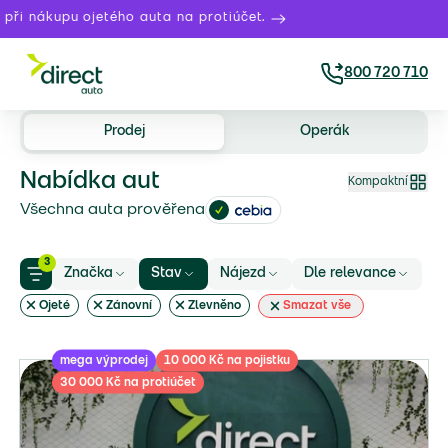
 ojetého auta na protiúčet.
Právě t
800 720 710
Prodej
Operák
Nabídka aut
Kompaktní
Všechna auta prověřena
3
Značka
Stav
Nájezd
Dle relevance
Ojeté
Zánovní
Zlevněno
Smazat vše
mega výprodej
10 000 Kč na pojistku
30 000 Kč na protiúčet