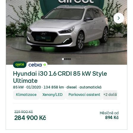
ojeté
Hyundai i30 1.6 CRDI 85 kW Style
Ultimate
85 kW ∙ 01/2020 ∙ 134 858 km ∙ diesel ∙ automatická
Klimatizace
Xenony/LED
Parkovací asistent
+
2
další
319 900
Kč
Měsíčně od
284 900
Kč
894
Kč