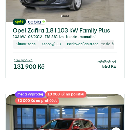
ojeté
Opel Zafira 1.8 i 103 kW Family Plus
103 kW ∙ 06/2012 ∙ 178 881 km ∙ benzín ∙ manuální
Klimatizace
Xenony/LED
Parkovací asistent
+
2
další
136 900
Kč
Měsíčně od
131 900
Kč
550
Kč
mega výprodej
10 000 Kč na pojistku
30 000 Kč na protiúčet