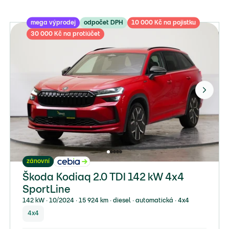
mega výprodej
odpočet DPH
10 000 Kč na pojistku
30 000 Kč na protiúčet
zánovní
Škoda Kodiaq 2.0 TDI 142 kW 4x4
SportLine
142 kW ∙ 10/2024 ∙ 15 924 km ∙ diesel ∙ automatická ∙ 4x4
4x4