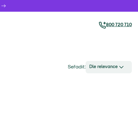
800 720 710
Seřadit:
Dle relevance