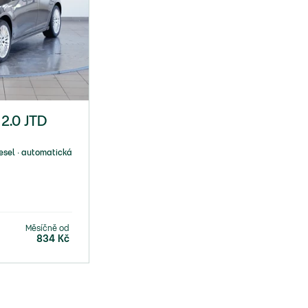
 2.0 JTD
iesel ∙ automatická
Měsíčně od
834
Kč