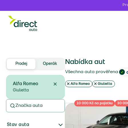
Pr
Nabídka aut
Prodej
Operák
Všechna auta prověřena
Alfa Romeo
Alfa Romeo
Giulietta
Giulietta
10 000 Kč na pojistku
30 000
Značka auta
Stav auta