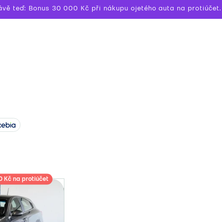
ávě teď: Bonus 30 000 Kč při nákupu ojetého auta na protiúčet.
 Kč na protiúčet