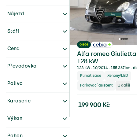
Nájezd
Stáří
ojeté
Cena
Alfa romeo Giulietta
128 kW
Převodovka
128 kW ∙ 10/2014 ∙ 155 367 km ∙ d
Klimatizace
Xenony/LED
Palivo
Parkovací asistent
+
1
další
Karoserie
199 900
Kč
Výkon
Pohon