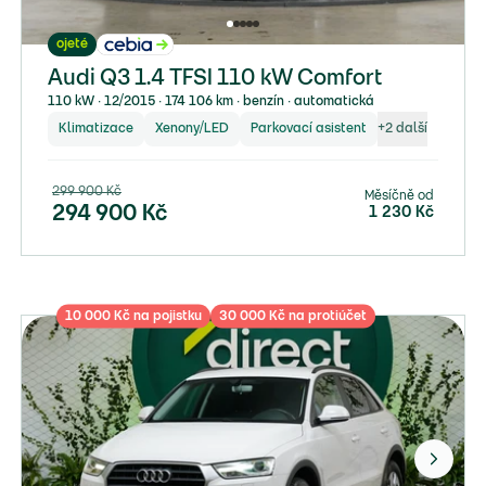
ojeté
Audi Q3 1.4 TFSI 110 kW Comfort
110 kW ∙ 12/2015 ∙ 174 106 km ∙ benzín ∙ automatická
Klimatizace
Xenony/LED
Parkovací asistent
+
2
další
299 900
Kč
Měsíčně od
294 900
Kč
1 230
Kč
10 000 Kč na pojistku
30 000 Kč na protiúčet