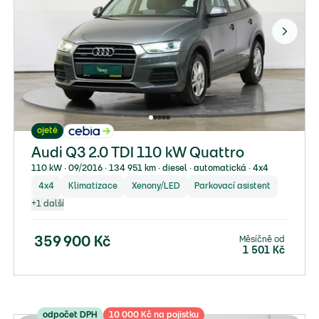
ojeté
Audi Q3 2.0 TDI 110 kW Quattro
110 kW ∙ 09/2016 ∙ 134 951 km ∙ diesel ∙ automatická ∙ 4x4
4x4
Klimatizace
Xenony/LED
Parkovací asistent
+
1
další
Měsíčně od
359 900
Kč
1 501
Kč
odpočet DPH
10 000 Kč na pojistku