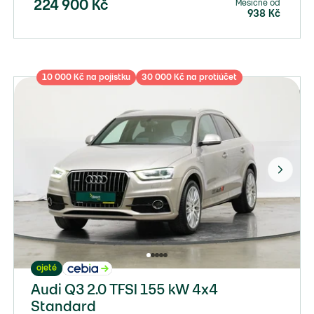
Měsíčně od
224 900
Kč
938
Kč
10 000 Kč na pojistku
30 000 Kč na protiúčet
ojeté
Audi Q3 2.0 TFSI 155 kW 4x4
Standard