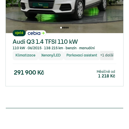
ojeté
Audi Q3 1.4 TFSI 110 kW
110 kW ∙ 06/2015 ∙ 138 215 km ∙ benzín ∙ manuální
Klimatizace
Xenony/LED
Parkovací asistent
+
1
další
Měsíčně od
291 900
Kč
1 218
Kč