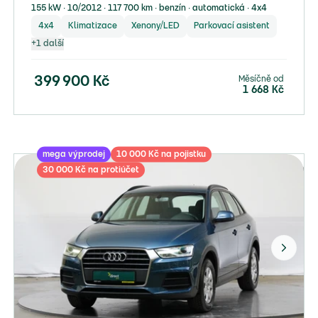
155 kW ∙ 10/2012 ∙ 117 700 km ∙ benzín ∙ automatická ∙ 4x4
4x4
Klimatizace
Xenony/LED
Parkovací asistent
+
1
další
Měsíčně od
399 900
Kč
1 668
Kč
mega výprodej
10 000 Kč na pojistku
30 000 Kč na protiúčet