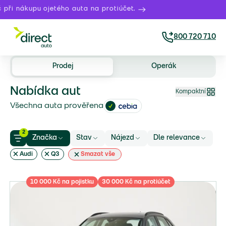
 nákupu ojetého auta na protiúčet.
800 720 710
Prodej
Operák
Nabídka aut
Kompaktní
Všechna auta prověřena
2
Značka
Stav
Nájezd
Dle relevance
Audi
Q3
Smazat vše
10 000 Kč na pojistku
30 000 Kč na protiúčet