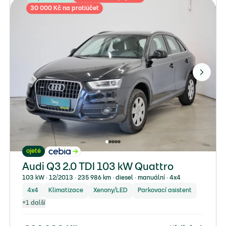
30 000 Kč na protiúčet
ojeté
Audi Q3 2.0 TDI 103 kW Quattro
103 kW ∙ 12/2013 ∙ 235 986 km ∙ diesel ∙ manuální ∙ 4x4
4x4
Klimatizace
Xenony/LED
Parkovací asistent
+
1
další