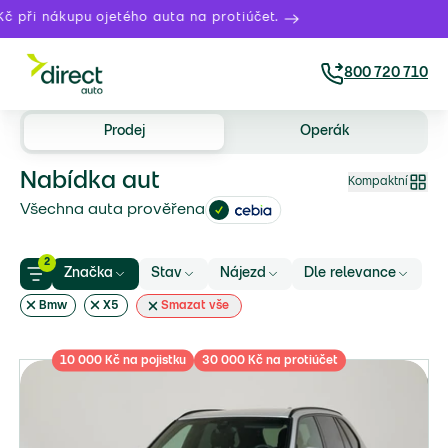
při nákupu ojetého auta na protiúčet.
800 720 710
Prodej
Operák
Nabídka aut
Kompaktní
Všechna auta prověřena
2
Značka
Stav
Nájezd
Dle relevance
Bmw
X5
Smazat vše
10 000 Kč na pojistku
30 000 Kč na protiúčet