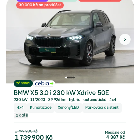
30 000 Kč na protiúčet
zánovní
BMW X5 3.0 i 230 kW Xdrive 50E
230 kW ∙ 11/2023 ∙ 39 926 km ∙ hybrid ∙ automatická ∙ 4x4
4x4
Klimatizace
Xenony/LED
Parkovací asistent
+
2
další
1 799 900
Kč
Měsíčně od
1 739 900
Kč
4 387
Kč