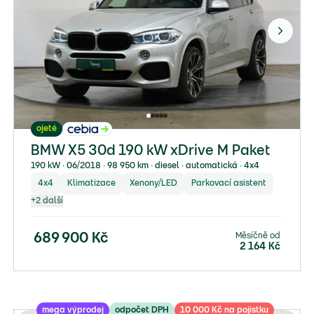
ojeté
BMW X5 30d 190 kW xDrive M Paket
190 kW ∙ 06/2018 ∙ 98 950 km ∙ diesel ∙ automatická ∙ 4x4
4x4
Klimatizace
Xenony/LED
Parkovací asistent
+
2
další
Měsíčně od
689 900
Kč
2 164
Kč
mega výprodej
odpočet DPH
10 000 Kč na pojistku