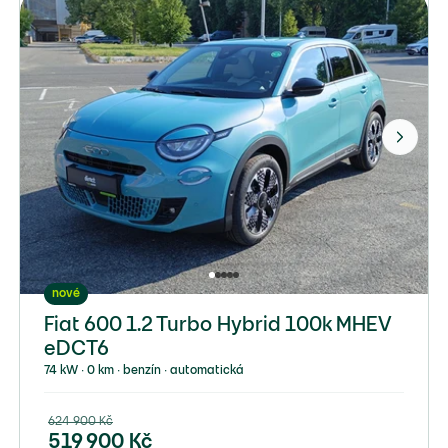
nové
Fiat 600 1.2 Turbo Hybrid 100k MHEV
eDCT6
74 kW ∙ 0 km ∙ benzín ∙ automatická
624 900
Kč
519 900
Kč