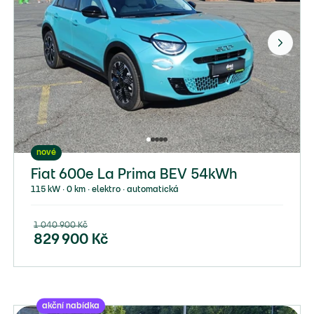
nové
Fiat 600e La Prima BEV 54kWh
115 kW ∙ 0 km ∙ elektro ∙ automatická
1 040 900
Kč
829 900
Kč
akční nabídka