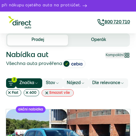
 nákupu ojetého auta na protiúčet.
800 720 710
Prodej
Operák
Nabídka aut
Kompaktní
Všechna auta prověřena
2
Značka
Stav
Nájezd
Dle relevance
Fiat
600
Smazat vše
akční nabídka