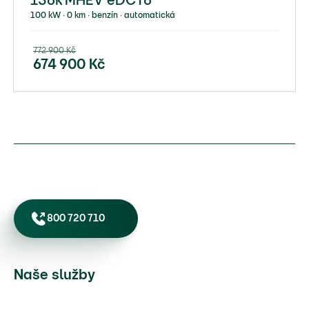
136k MHEV eDCT6
100 kW ∙ 0 km ∙ benzín ∙ automatická
772 900
Kč
674 900
Kč
800 720 710
Naše služby