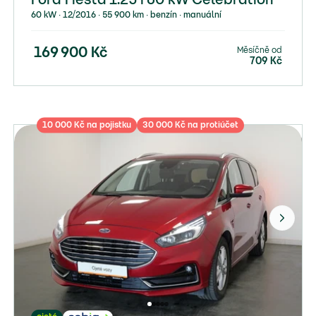
Ford Fiesta 1.25 i 60 kW Celebration
60 kW ∙ 12/2016 ∙ 55 900 km ∙ benzín ∙ manuální
Měsíčně od
169 900
Kč
709
Kč
10 000 Kč na pojistku
30 000 Kč na protiúčet