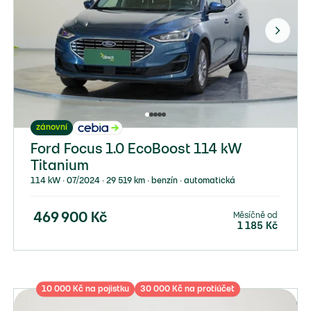
zánovní
Ford Focus 1.0 EcoBoost 114 kW
Titanium
114 kW ∙ 07/2024 ∙ 29 519 km ∙ benzín ∙ automatická
Měsíčně od
469 900
Kč
1 185
Kč
10 000 Kč na pojistku
30 000 Kč na protiúčet