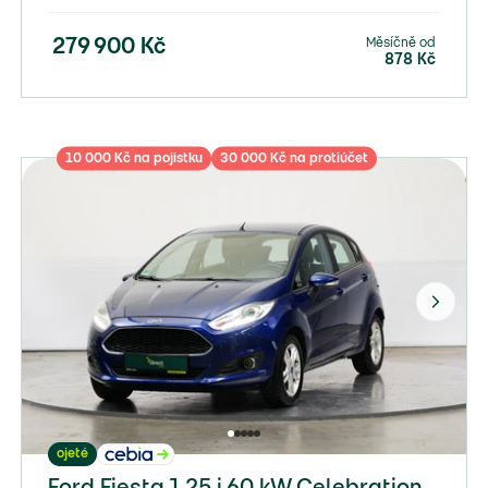
Měsíčně od
279 900
Kč
878
Kč
10 000 Kč na pojistku
30 000 Kč na protiúčet
ojeté