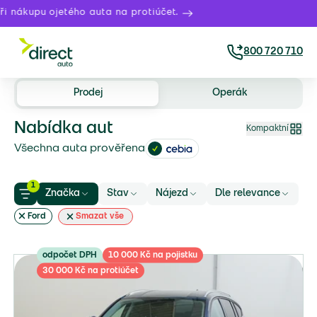
u ojetého auta na protiúčet.
Právě t
800 720 710
Prodej
Operák
Nabídka aut
Kompaktní
Všechna auta prověřena
1
Značka
Stav
Nájezd
Dle relevance
Ford
Smazat vše
odpočet DPH
10 000 Kč na pojistku
30 000 Kč na protiúčet