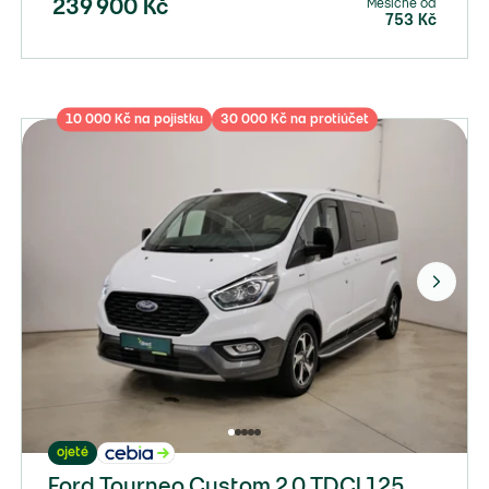
Měsíčně od
239 900
Kč
753
Kč
10 000 Kč na pojistku
30 000 Kč na protiúčet
ojeté
Ford Tourneo Custom 2.0 TDCI 125