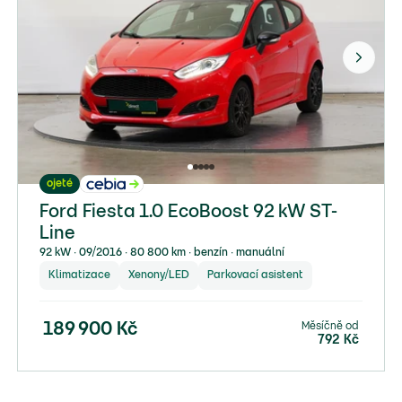
ojeté
Ford Fiesta 1.0 EcoBoost 92 kW ST-
Line
92 kW ∙ 09/2016 ∙ 80 800 km ∙ benzín ∙ manuální
Klimatizace
Xenony/LED
Parkovací asistent
Měsíčně od
189 900
Kč
792
Kč