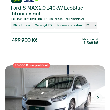
ojeté
Ford S-MAX 2.0 140kW EcoBlue
Titanium aut
140 kW ∙ 09/2020 ∙ 88 052 km ∙ diesel ∙ automatická
Klimatizace
Xenony/LED
Parkovací asistent
+
2
další
Měsíčně od
499 900
Kč
1 568
Kč
30 000 Kč na protiúčet