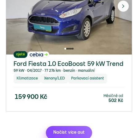
ojeté
Ford Fiesta 1.0 EcoBoost 59 kW Trend
59 kW ∙ 04/2017 ∙ 77 276 km ∙ benzín ∙ manuální
Klimatizace
Xenony/LED
Parkovací asistent
Měsíčně od
159 900
Kč
502
Kč
Načíst více aut