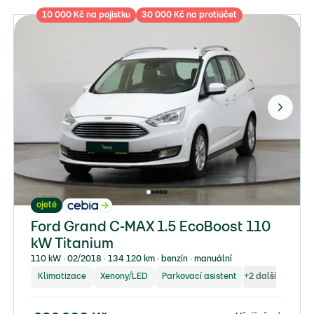
10 000 Kč na pojistku
30 000 Kč na protiúčet
ojeté
Ford Grand C-MAX 1.5 EcoBoost 110
kW Titanium
110 kW ∙ 02/2018 ∙ 134 120 km ∙ benzín ∙ manuální
Klimatizace
Xenony/LED
Parkovací asistent
+
2
další