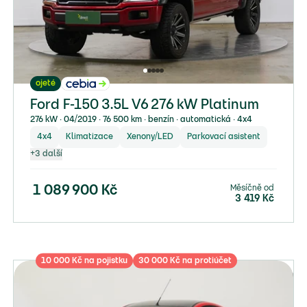
ojeté
Ford F-150 3.5L V6 276 kW Platinum
276 kW ∙ 04/2019 ∙ 76 500 km ∙ benzín ∙ automatická ∙ 4x4
4x4
Klimatizace
Xenony/LED
Parkovací asistent
+
3
další
Měsíčně od
1 089 900
Kč
3 419
Kč
10 000 Kč na pojistku
30 000 Kč na protiúčet