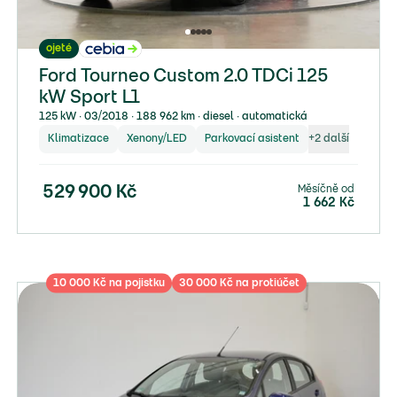
ojeté
Ford Tourneo Custom 2.0 TDCi 125
kW Sport L1
125 kW ∙ 03/2018 ∙ 188 962 km ∙ diesel ∙ automatická
Klimatizace
Xenony/LED
Parkovací asistent
+
2
další
Měsíčně od
529 900
Kč
1 662
Kč
10 000 Kč na pojistku
30 000 Kč na protiúčet