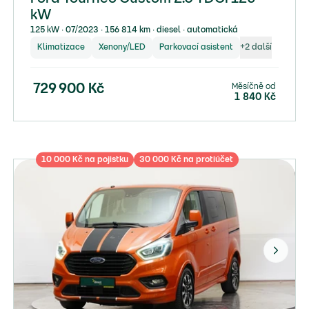
kW
125 kW ∙ 07/2023 ∙ 156 814 km ∙ diesel ∙ automatická
Klimatizace
Xenony/LED
Parkovací asistent
+
2
další
Měsíčně od
729 900
Kč
1 840
Kč
10 000 Kč na pojistku
30 000 Kč na protiúčet