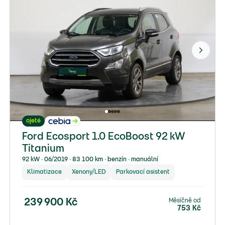
ojeté
Ford Ecosport 1.0 EcoBoost 92 kW
Titanium
92 kW ∙ 06/2019 ∙ 83 100 km ∙ benzín ∙ manuální
Klimatizace
Xenony/LED
Parkovací asistent
Měsíčně od
239 900
Kč
753
Kč