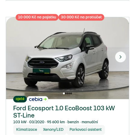
10 000 Kč na pojistku
30 000 Kč na protiúčet
ojeté
Ford Ecosport 1.0 EcoBoost 103 kW
ST-Line
103 kW ∙ 03/2020 ∙ 95 600 km ∙ benzín ∙ manuální
Klimatizace
Xenony/LED
Parkovací asistent