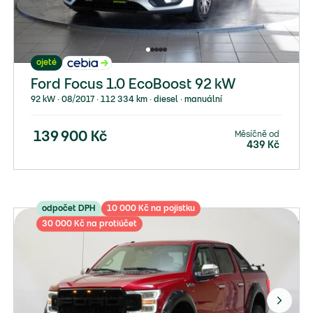
ojeté
Ford Focus 1.0 EcoBoost 92 kW
92 kW ∙ 08/2017 ∙ 112 334 km ∙ diesel ∙ manuální
Měsíčně od
139 900
Kč
439
Kč
odpočet DPH
10 000 Kč na pojistku
30 000 Kč na protiúčet