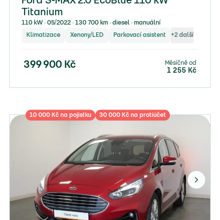
Ford S-MAX 2.0 EcoBlue 110 kW
Titanium
110 kW ∙ 05/2022 ∙ 130 700 km ∙ diesel ∙ manuální
Klimatizace
Xenony/LED
Parkovací asistent
+
2
další
Měsíčně od
399 900
Kč
1 255
Kč
10 000 Kč na pojistku
30 000 Kč na protiúčet