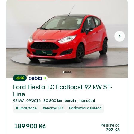
ojeté
Ford Fiesta 1.0 EcoBoost 92 kW ST-
Line
92 kW ∙ 09/2016 ∙ 80 800 km ∙ benzín ∙ manuální
Klimatizace
Xenony/LED
Parkovací asistent
Měsíčně od
189 900
Kč
792
Kč