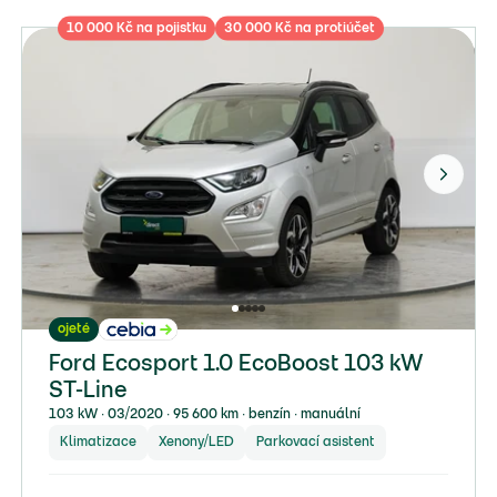
10 000 Kč na pojistku
30 000 Kč na protiúčet
ojeté
Ford Ecosport 1.0 EcoBoost 103 kW
ST-Line
103 kW ∙ 03/2020 ∙ 95 600 km ∙ benzín ∙ manuální
Klimatizace
Xenony/LED
Parkovací asistent