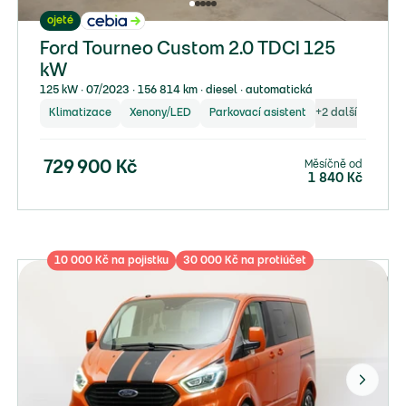
ojeté
Ford Tourneo Custom 2.0 TDCI 125
kW
125 kW ∙ 07/2023 ∙ 156 814 km ∙ diesel ∙ automatická
Klimatizace
Xenony/LED
Parkovací asistent
+
2
další
Měsíčně od
729 900
Kč
1 840
Kč
10 000 Kč na pojistku
30 000 Kč na protiúčet