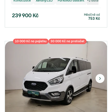
Klimatizace
Xenony/LED
Parkovací asistent
+
2
další
Měsíčně od
239 900
Kč
753
Kč
10 000 Kč na pojistku
30 000 Kč na protiúčet