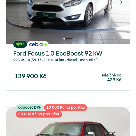
ojeté
Ford Focus 1.0 EcoBoost 92 kW
92 kW ∙ 08/2017 ∙ 112 334 km ∙ diesel ∙ manuální
Měsíčně od
139 900
Kč
439
Kč
odpočet DPH
10 000 Kč na pojistku
30 000 Kč na protiúčet