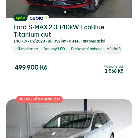
ojeté
Ford S-MAX 2.0 140kW EcoBlue
Titanium aut
140 kW ∙ 09/2020 ∙ 88 052 km ∙ diesel ∙ automatická
Klimatizace
Xenony/LED
Parkovací asistent
+
2
další
Měsíčně od
499 900
Kč
1 568
Kč
30 000 Kč na protiúčet