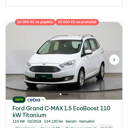
10 000 Kč na pojistku
30 000 Kč na protiúčet
ojeté
Ford Grand C-MAX 1.5 EcoBoost 110
kW Titanium
110 kW ∙ 02/2018 ∙ 134 120 km ∙ benzín ∙ manuální