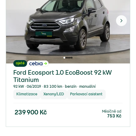
ojeté
Ford Ecosport 1.0 EcoBoost 92 kW
Titanium
92 kW ∙ 06/2019 ∙ 83 100 km ∙ benzín ∙ manuální
Klimatizace
Xenony/LED
Parkovací asistent
Měsíčně od
239 900
Kč
753
Kč