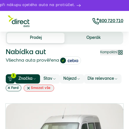
pu ojetého auta na protiúčet.
Právě
800 720 710
Prodej
Operák
Nabídka aut
Kompaktní
Všechna auta prověřena
1
Značka
Stav
Nájezd
Dle relevance
Ford
Smazat vše