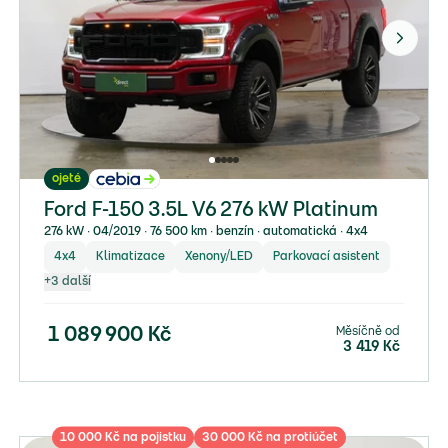
ojeté
Ford F-150 3.5L V6 276 kW Platinum
276 kW ∙ 04/2019 ∙ 76 500 km ∙ benzín ∙ automatická ∙ 4x4
4x4
Klimatizace
Xenony/LED
Parkovací asistent
+
3
další
Měsíčně od
1 089 900
Kč
3 419
Kč
10 000 Kč na pojistku
30 000 Kč na protiúčet