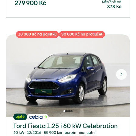
Měsíčně od
279 900
Kč
878
Kč
10 000 Kč na pojistku
30 000 Kč na protiúčet
ojeté
Ford Fiesta 1.25 i 60 kW Celebration
60 kW ∙ 12/2016 ∙ 55 900 km ∙ benzín ∙ manuální