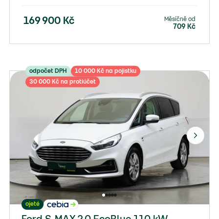
Měsíčně od
169 900
Kč
709
Kč
odpočet DPH
10 000 Kč na pojistku
30 000 Kč na protiúčet
ojeté