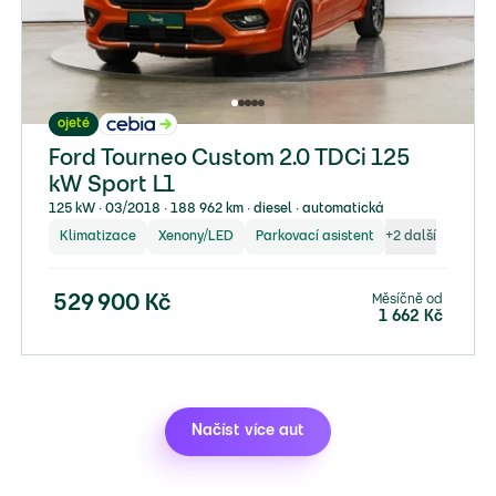
ojeté
Ford Tourneo Custom 2.0 TDCi 125
kW Sport L1
125 kW ∙ 03/2018 ∙ 188 962 km ∙ diesel ∙ automatická
Klimatizace
Xenony/LED
Parkovací asistent
+
2
další
Měsíčně od
529 900
Kč
1 662
Kč
Načíst více aut