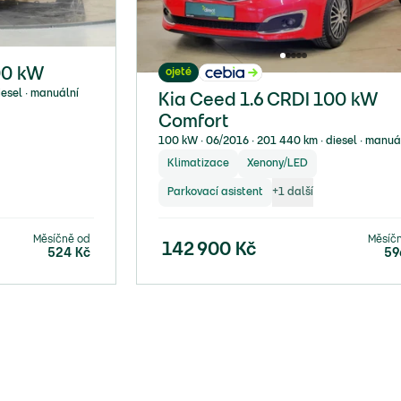
ojeté
00 kW
iesel ∙ manuální
Kia Ceed 1.6 CRDI 100 kW
Comfort
100 kW ∙ 06/2016 ∙ 201 440 km ∙ diesel ∙ manuá
Klimatizace
Xenony/LED
Parkovací asistent
+
1
další
Měsíčně od
Měsíč
142 900
Kč
524
Kč
59