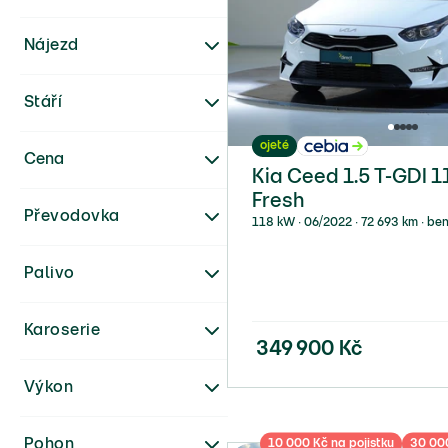
Nájezd
Stáří
ojeté
Cena
Kia Ceed 1.5 T-GDI 
Fresh
Převodovka
118 kW ∙ 06/2022 ∙ 72 693 km ∙ ben
Palivo
Karoserie
349 900
Kč
Výkon
10 000 Kč na pojistku
30 000
Pohon