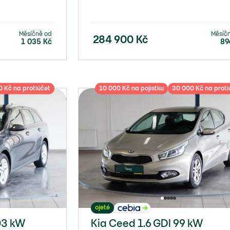
Měsíčně od
Měsíč
284 900
Kč
1 035
Kč
89
 Kč na protiúčet
10 000 Kč na pojistku
30 000 Kč na proti
ojeté
03 kW
Kia Ceed 1.6 GDI 99 kW