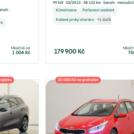
99 kW ∙ 02/2013 ∙ 58 122 km ∙ benzín ∙ manuální
nzín ∙
Klimatizace
Parkovací asistent
Kožené prvky interiéru
+
1
další
nt
Měsíčně od
Měsíč
179 900
Kč
1 004
Kč
75
ojistku
30 000 Kč na protiúčet