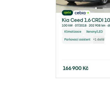
ojeté
Kia Ceed 1.6 CRDI 1
100 kW ∙ 07/2018 ∙ 202 908 km ∙ d
Klimatizace
Xenony/LED
Parkovací asistent
+
1
další
166 900
Kč