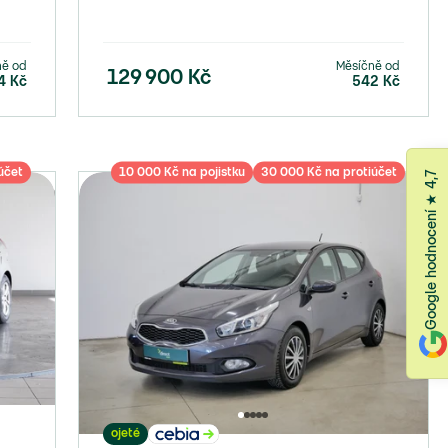
ně od
Měsíčně od
129 900
Kč
4
Kč
542
Kč
účet
10 000 Kč na pojistku
30 000 Kč na protiúčet
Google hodnocení ★ 4,7
ojeté