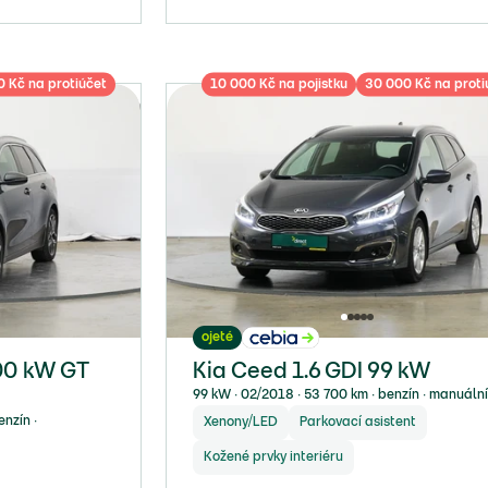
 Kč na protiúčet
10 000 Kč na pojistku
30 000 Kč na proti
ojeté
100 kW GT
Kia Ceed 1.6 GDI 99 kW
99 kW ∙ 02/2018 ∙ 53 700 km ∙ benzín ∙ manuáln
nzín ∙
Xenony/LED
Parkovací asistent
Kožené prvky interiéru