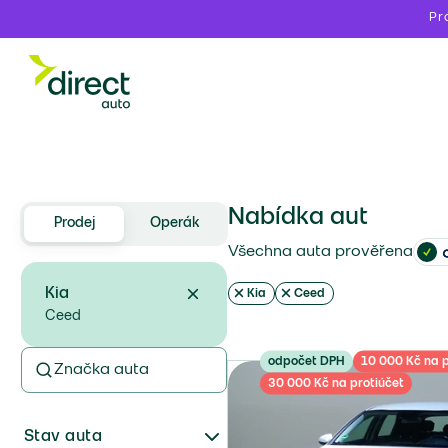
Pr
Nabídka aut
Prodej
Operák
Všechna auta prověřena
Kia
Kia
Ceed
Ceed
odpočet DPH
10 000 Kč na p
Značka auta
30 000 Kč na protiúčet
Stav auta