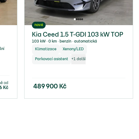
nové
Kia Ceed 1.5 T-GDI 103 kW TOP
103 kW ∙ 0 km ∙ benzín ∙ automatická
lní
Klimatizace
Xenony/LED
Parkovací asistent
+
1
další
ně od
489 900
Kč
6
Kč