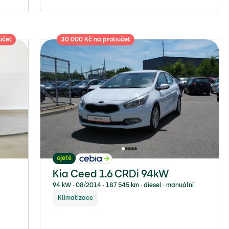
účet
30 000 Kč na protiúčet
ojeté
Kia Ceed 1.6 CRDi 94kW
í
94 kW ∙ 08/2014 ∙ 187 545 km ∙ diesel ∙ manuální
Klimatizace