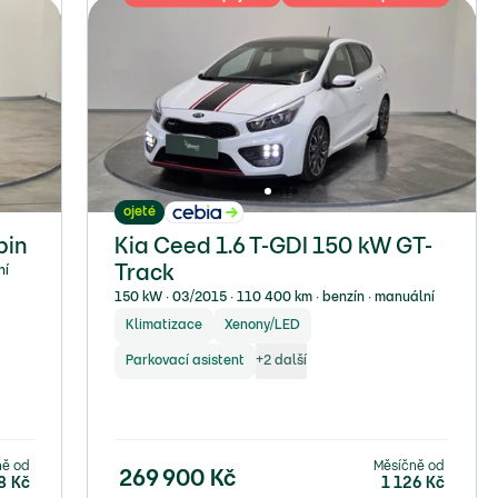
ojeté
pin
Kia Ceed 1.6 T-GDI 150 kW GT-
ní
Track
150 kW ∙ 03/2015 ∙ 110 400 km ∙ benzín ∙ manuální
Klimatizace
Xenony/LED
Parkovací asistent
+
2
další
ně od
Měsíčně od
269 900
Kč
8
Kč
1 126
Kč