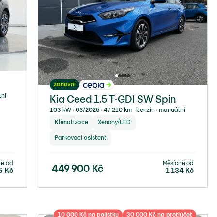
zánovní
lní
Kia Ceed 1.5 T-GDI SW Spin
103 kW ∙ 03/2025 ∙ 47 210 km ∙ benzín ∙ manuální
Klimatizace
Xenony/LED
Parkovací asistent
ně od
Měsíčně od
449 900
Kč
5
Kč
1 134
Kč
10 000 Kč na pojistku
30 000 Kč na protiúčet