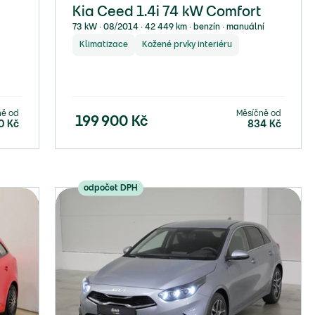
Kia Ceed 1.4i 74 kW Comfort
73 kW ∙ 08/2014 ∙ 42 449 km ∙ benzín ∙ manuální
Klimatizace
Kožené prvky interiéru
ně od
Měsíčně od
199 900
Kč
0
Kč
834
Kč
odpočet DPH