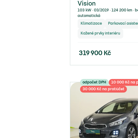
Vision
103 kW ∙ 03/2019 ∙ 124 200 km ∙ be
automatická
Klimatizace
Parkovací asiste
Kožené prvky interiéru
319 900
Kč
odpočet DPH
10 000 Kč na p
30 000 Kč na protiúčet