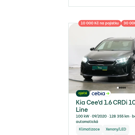
10 000 Kč na pojistku
30 000
ojeté
Kia Cee'd 1.6 CRDi 
Line
100 kW ∙ 09/2020 ∙ 128 355 km ∙ be
automatická
Klimatizace
Xenony/LED