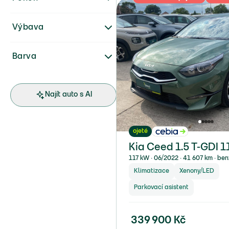
Výbava
Barva
Najít auto s AI
ojeté
Kia Ceed 1.5 T-GDI 1
117 kW ∙ 06/2022 ∙ 41 607 km ∙ ben
Klimatizace
Xenony/LED
Parkovací asistent
339 900
Kč