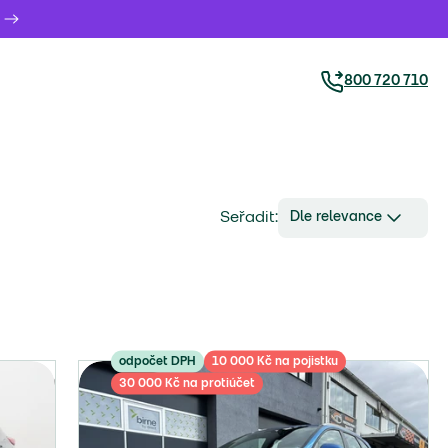
800 720 710
Seřadit:
Dle relevance
odpočet DPH
10 000 Kč na pojistku
30 000 Kč na protiúčet