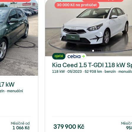
30 000 Kč na protiúčet
ojeté
Kia Ceed 1.5 T-GDI 118 kW S
118 kW ∙ 05/2023 ∙ 52 938 km ∙ benzín ∙ manuál
17 kW
zín ∙ manuální
Měsíčně od
Měsíč
379 900
Kč
1 066
Kč
95