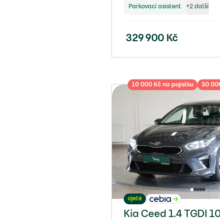
Parkovací asistent
+
2
další
329 900
Kč
10 000 Kč na pojistku
30 000
ojeté
Kia Ceed 1.4 TGDI 1