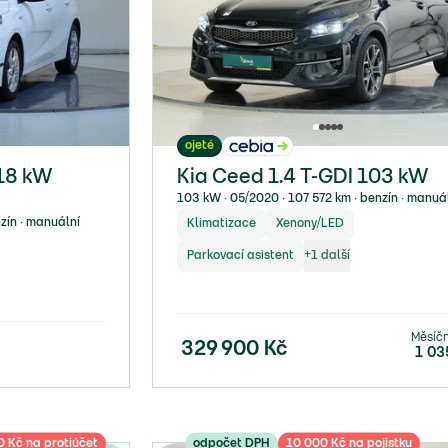
ojeté
118 kW
Kia Ceed 1.4 T-GDI 103 kW
103 kW ∙ 05/2020 ∙ 107 572 km ∙ benzín ∙ manuá
zín ∙ manuální
Klimatizace
Xenony/LED
Parkovací asistent
+
1
další
Měsíč
329 900
Kč
1 03
 Kč na protiúčet
odpočet DPH
10 000 Kč na pojistku