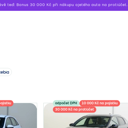
ávě teď: Bonus 30 000 Kč při nákupu ojetého auta na protiúčet.
ojistku
odpočet DPH
10 000 Kč na pojistku
30 000 Kč na protiúčet