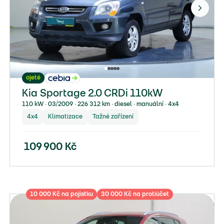
ojeté
Kia Sportage 2.0 CRDi 110kW
110 kW ∙ 03/2009 ∙ 226 312 km ∙ diesel ∙ manuální ∙ 4x4
4x4
Klimatizace
Tažné zařízení
109 900
Kč
10 000 Kč na pojistku
30 000 Kč na protiúčet