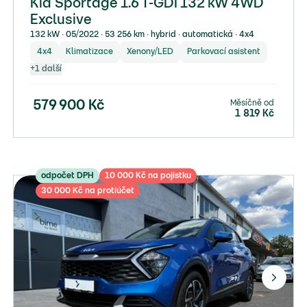
Kia Sportage 1.6 T-GDI 132 kW 4WD
Exclusive
132 kW ∙ 05/2022 ∙ 53 256 km ∙ hybrid ∙ automatická ∙ 4x4
4x4
Klimatizace
Xenony/LED
Parkovací asistent
+
1
další
Měsíčně od
579 900
Kč
1 819
Kč
odpočet DPH
10 000 Kč na pojistku
30 000 Kč na protiúčet