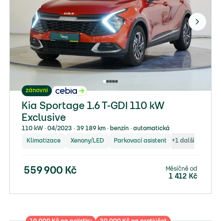
zánovní
Kia Sportage 1.6 T-GDI 110 kW
Exclusive
110 kW ∙ 04/2023 ∙ 39 189 km ∙ benzín ∙ automatická
Klimatizace
Xenony/LED
Parkovací asistent
+
1
další
Měsíčně od
559 900
Kč
1 412
Kč