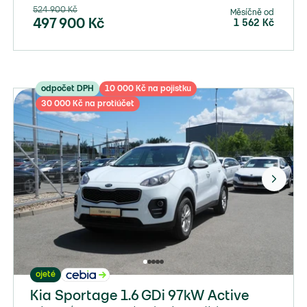
524 900
Kč
Měsíčně od
497 900
Kč
1 562
Kč
odpočet DPH
10 000 Kč na pojistku
30 000 Kč na protiúčet
ojeté
Kia Sportage 1.6 GDi 97kW Active