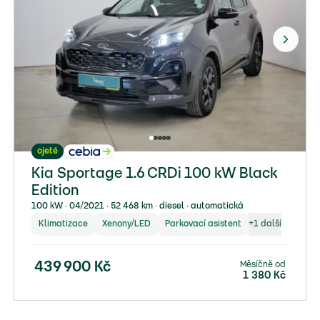
ojeté
Kia Sportage 1.6 CRDi 100 kW Black
Edition
100 kW ∙ 04/2021 ∙ 52 468 km ∙ diesel ∙ automatická
Klimatizace
Xenony/LED
Parkovací asistent
+
1
další
Měsíčně od
439 900
Kč
1 380
Kč