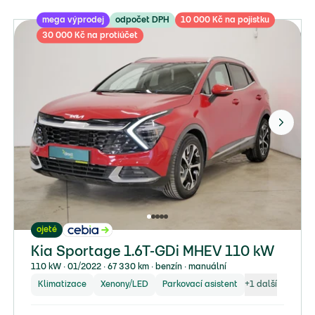
mega výprodej
odpočet DPH
10 000 Kč na pojistku
30 000 Kč na protiúčet
ojeté
Kia Sportage 1.6T-GDi MHEV 110 kW
110 kW ∙ 01/2022 ∙ 67 330 km ∙ benzín ∙ manuální
Klimatizace
Xenony/LED
Parkovací asistent
+
1
další