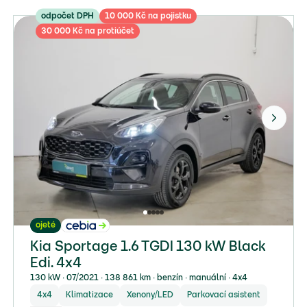
odpočet DPH
10 000 Kč na pojistku
30 000 Kč na protiúčet
ojeté
Kia Sportage 1.6 TGDI 130 kW Black
Edi. 4x4
130 kW ∙ 07/2021 ∙ 138 861 km ∙ benzín ∙ manuální ∙ 4x4
4x4
Klimatizace
Xenony/LED
Parkovací asistent