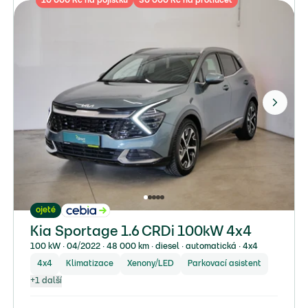
10 000 Kč na pojistku
30 000 Kč na protiúčet
ojeté
Kia Sportage 1.6 CRDi 100kW 4x4
100 kW ∙ 04/2022 ∙ 48 000 km ∙ diesel ∙ automatická ∙ 4x4
4x4
Klimatizace
Xenony/LED
Parkovací asistent
+
1
další