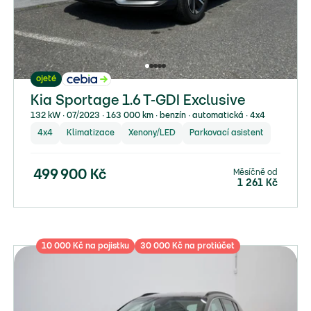
ojeté
Kia Sportage 1.6 T-GDI Exclusive
132 kW ∙ 07/2023 ∙ 163 000 km ∙ benzín ∙ automatická ∙ 4x4
4x4
Klimatizace
Xenony/LED
Parkovací asistent
Měsíčně od
499 900
Kč
1 261
Kč
10 000 Kč na pojistku
30 000 Kč na protiúčet