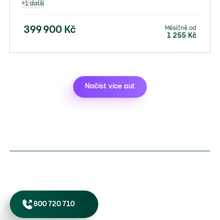
+
1
další
Měsíčně od
399 900
Kč
1 255
Kč
Načíst více aut
800 720 710