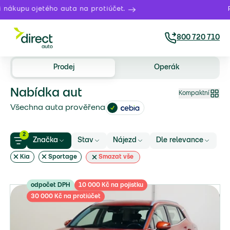
ojetého auta na protiúčet.
Právě te
800 720 710
Prodej
Operák
Nabídka aut
Kompaktní
Všechna auta prověřena
2
Značka
Stav
Nájezd
Dle relevance
Kia
Sportage
Smazat vše
odpočet DPH
10 000 Kč na pojistku
30 000 Kč na protiúčet