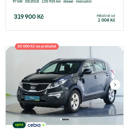
97 kW ∙ 05/2018 ∙ 135 935 km ∙ diesel ∙ manuální
Měsíčně od
319 900
Kč
1 004
Kč
30 000 Kč na protiúčet
ojeté