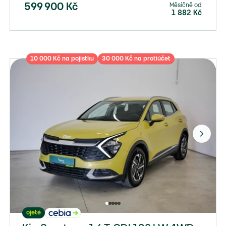
Měsíčně od
599 900
Kč
1 882
Kč
10 000 Kč na pojistku
30 000 Kč na protiúčet
ojeté