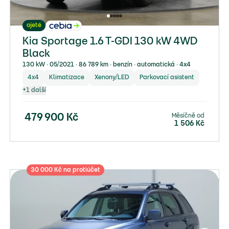
ojeté
Kia Sportage 1.6 T-GDI 130 kW 4WD
Black
130 kW ∙ 05/2021 ∙ 86 789 km ∙ benzín ∙ automatická ∙ 4x4
4x4
Klimatizace
Xenony/LED
Parkovací asistent
+
1
další
Měsíčně od
479 900
Kč
1 506
Kč
30 000 Kč na protiúčet