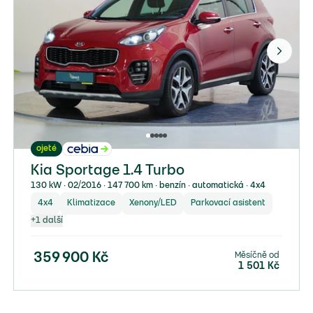
ojeté
Kia Sportage 1.4 Turbo
130 kW ∙ 02/2016 ∙ 147 700 km ∙ benzín ∙ automatická ∙ 4x4
4x4
Klimatizace
Xenony/LED
Parkovací asistent
+
1
další
Měsíčně od
359 900
Kč
1 501
Kč