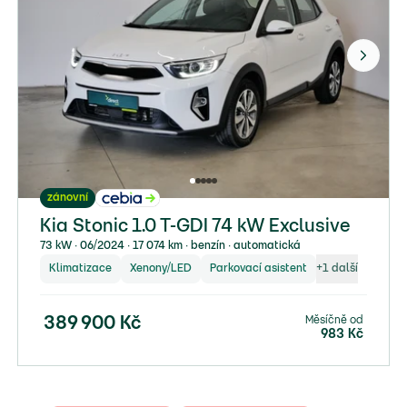
zánovní
Kia Stonic 1.0 T-GDI 74 kW Exclusive
73 kW ∙ 06/2024 ∙ 17 074 km ∙ benzín ∙ automatická
Klimatizace
Xenony/LED
Parkovací asistent
+
1
další
Měsíčně od
389 900
Kč
983
Kč