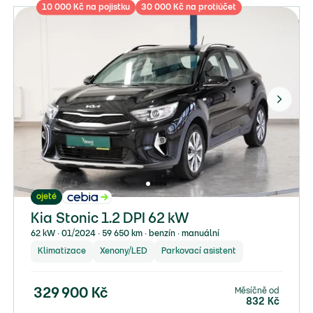
10 000 Kč na pojistku
30 000 Kč na protiúčet
ojeté
Kia Stonic 1.2 DPI 62 kW
62 kW ∙ 01/2024 ∙ 59 650 km ∙ benzín ∙ manuální
Klimatizace
Xenony/LED
Parkovací asistent
Měsíčně od
329 900
Kč
832
Kč