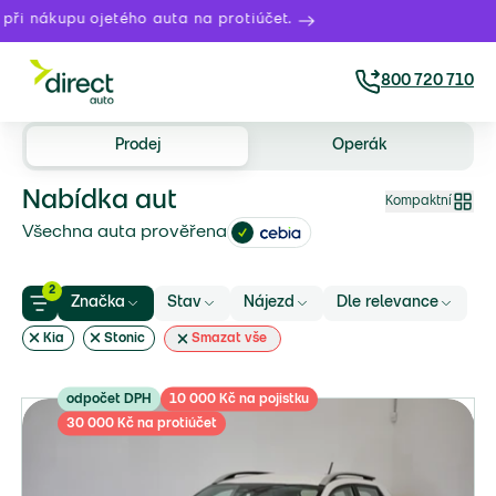
i nákupu ojetého auta na protiúčet.
800 720 710
Prodej
Operák
Nabídka aut
Kompaktní
Všechna auta prověřena
2
Značka
Stav
Nájezd
Dle relevance
Kia
Stonic
Smazat vše
odpočet DPH
10 000 Kč na pojistku
30 000 Kč na protiúčet