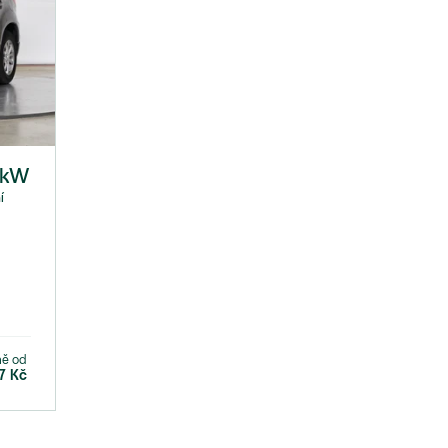
 kW
í
ně od
7
Kč