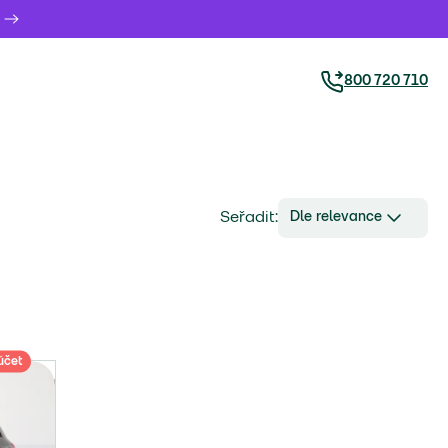
800 720 710
Seřadit:
Dle relevance
účet