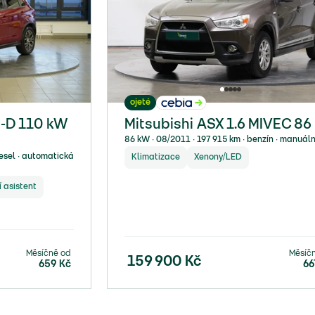
ojeté
I-D 110 kW
Mitsubishi ASX 1.6 MIVEC 86
86 kW ∙ 08/2011 ∙ 197 915 km ∙ benzín ∙ manuáln
iesel ∙ automatická
Klimatizace
Xenony/LED
 asistent
Měsíčně od
Měsíč
159 900
Kč
659
Kč
66