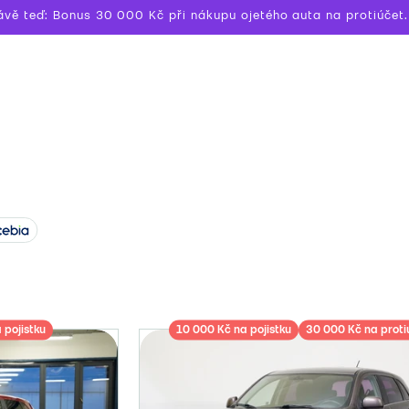
ávě teď: Bonus 30 000 Kč při nákupu ojetého auta na protiúčet.
 pojistku
10 000 Kč na pojistku
30 000 Kč na proti