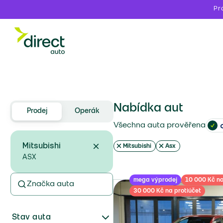
Pr
Nabídka aut
Prodej
Operák
Všechna auta prověřena
Mitsubishi
Mitsubishi
Asx
ASX
mega výprodej
10 000 Kč na
Značka auta
30 000 Kč na protiúčet
Stav auta