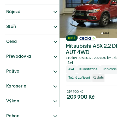
Nájezd
Stáří
ojeté
Cena
Mitsubishi ASX 2.2 D
AUT 4WD
Převodovka
110 kW ∙ 05/2017 ∙ 202 860 km ∙ d
∙ 4x4
4x4
Klimatizace
Parkovací
Palivo
Tažné zařízení
+
1
další
Karoserie
219 900
Kč
209 900
Kč
Výkon
Pohon