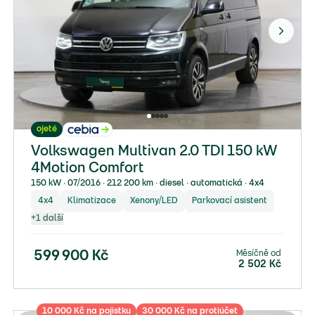
ojeté
Volkswagen Multivan 2.0 TDI 150 kW
4Motion Comfort
150 kW ∙ 07/2016 ∙ 212 200 km ∙ diesel ∙ automatická ∙ 4x4
4x4
Klimatizace
Xenony/LED
Parkovací asistent
+
1
další
Měsíčně od
599 900
Kč
2 502
Kč
10 000 Kč na pojistku
30 000 Kč na protiúčet