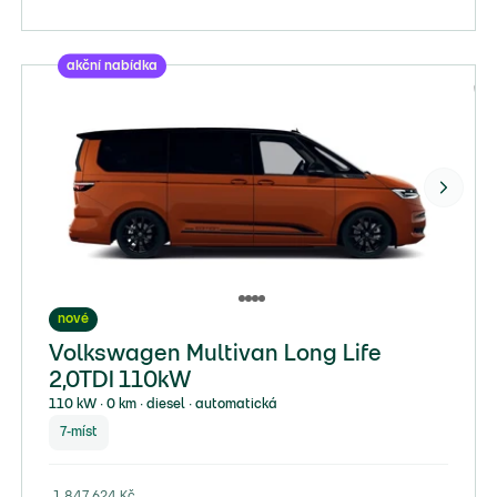
akční nabídka
nové
Volkswagen Multivan Long Life
2,0TDI 110kW
110 kW ∙ 0 km ∙ diesel ∙ automatická
7-míst
1 847 624
Kč