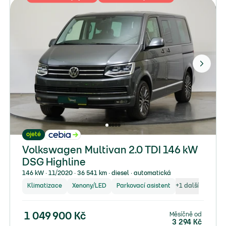
ojeté
Volkswagen Multivan 2.0 TDI 146 kW
DSG Highline
146 kW ∙ 11/2020 ∙ 36 541 km ∙ diesel ∙ automatická
Klimatizace
Xenony/LED
Parkovací asistent
+
1
další
Měsíčně od
1 049 900
Kč
3 294
Kč