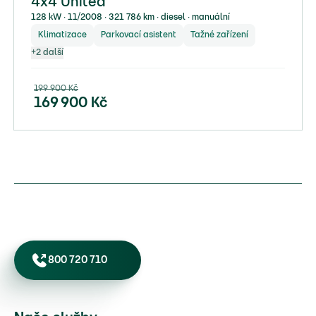
4x4 United
128 kW ∙ 11/2008 ∙ 321 786 km ∙ diesel ∙ manuální
Klimatizace
Parkovací asistent
Tažné zařízení
+
2
další
199 900
Kč
169 900
Kč
800 720 710