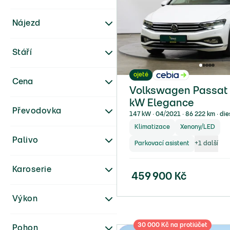
Nájezd
Stáří
ojeté
Cena
Volkswagen Passat 2
kW Elegance
Převodovka
147 kW ∙ 04/2021 ∙ 86 222 km ∙ die
Klimatizace
Xenony/LED
Palivo
Parkovací asistent
+
1
další
Karoserie
459 900
Kč
Výkon
30 000 Kč na protiúčet
Pohon