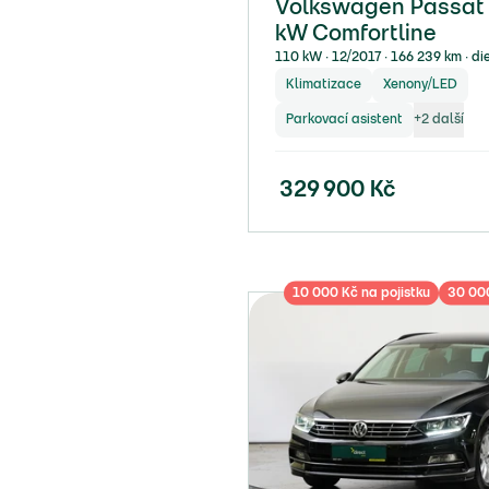
Volkswagen Passat 2
kW Comfortline
110 kW ∙ 12/2017 ∙ 166 239 km ∙ di
Klimatizace
Xenony/LED
Parkovací asistent
+
2
další
329 900
Kč
10 000 Kč na pojistku
30 000