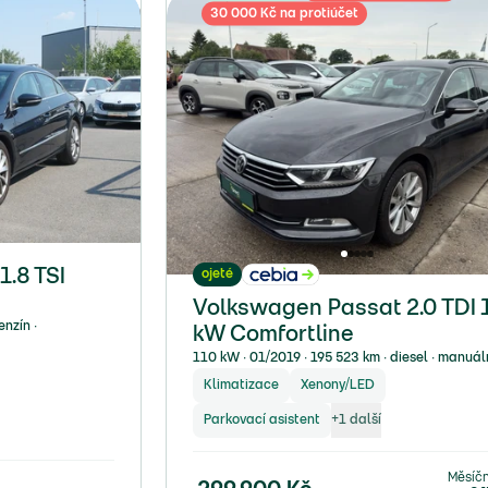
30 000 Kč na protiúčet
ojeté
.8 TSI
Volkswagen Passat 2.0 TDI 
nzín ∙
kW Comfortline
110 kW ∙ 01/2019 ∙ 195 523 km ∙ diesel ∙ manuál
Klimatizace
Xenony/LED
Parkovací asistent
+
1
další
Měsíč