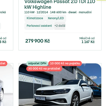
Volkswagen Passat 2.0 TDI 110
kW Highline
tická
110 kW ∙ 12/2014 ∙ 148 600 km ∙ diesel ∙ manuální
Klimatizace
Xenony/LED
Parkovací asistent
+
2
další
ně od
Měsíčně od
279 900
Kč
8
Kč
1 167
Kč
účet
odpočet DPH
10 000 Kč na pojistku
30 000 Kč na protiúčet