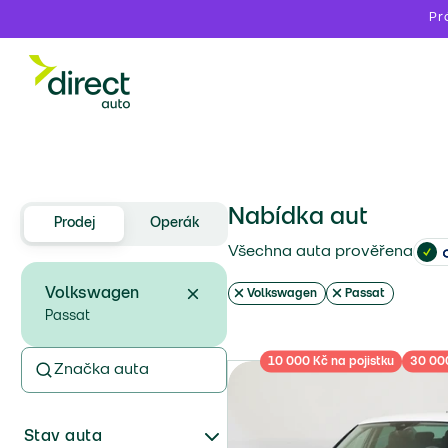
Pr
Nabídka aut
Prodej
Operák
Všechna auta prověřena
Volkswagen
Volkswagen
Passat
Passat
10 000 Kč na pojistku
30 000
Značka auta
Stav auta