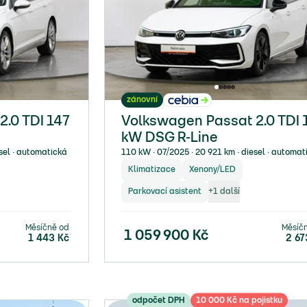
zánovní
.0 TDI 147
Volkswagen Passat 2.0 TDI 
kW DSG R-Line
sel ∙ automatická
110 kW ∙ 07/2025 ∙ 20 921 km ∙ diesel ∙ automat
Klimatizace
Xenony/LED
Parkovací asistent
+
1
další
Měsíčně od
Měsíč
1 059 900
Kč
1 443
Kč
2 67
odpočet DPH
10 000 Kč na pojistku