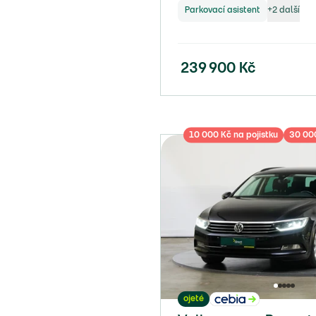
Parkovací asistent
+
2
další
239 900
Kč
10 000 Kč na pojistku
30 000
ojeté