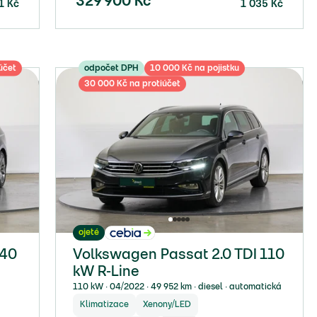
329 900
Kč
1
Kč
1 035
Kč
účet
odpočet DPH
10 000 Kč na pojistku
30 000 Kč na protiúčet
ojeté
140
Volkswagen Passat 2.0 TDI 110
kW R-Line
110 kW ∙ 04/2022 ∙ 49 952 km ∙ diesel ∙ automatická
Klimatizace
Xenony/LED