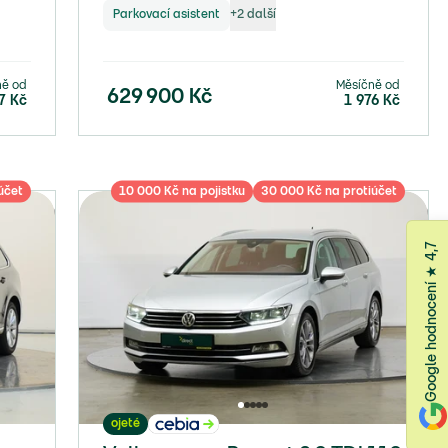
Parkovací asistent
+
2
další
ně od
Měsíčně od
629 900
Kč
7
Kč
1 976
Kč
účet
10 000 Kč na pojistku
30 000 Kč na protiúčet
Google hodnocení ★ 4,7
ojeté