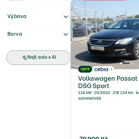
Výbava
Barva
Najít auto s AI
ojeté
Volkswagen Passat 1
DSG Sport
118 kW ∙ 03/2010 ∙ 278 134 km ∙ be
automatická