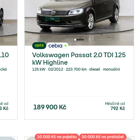
ojeté
110
Volkswagen Passat 2.0 TDI 125
kW Highline
ická
125 kW ∙ 02/2012 ∙ 223 700 km ∙ diesel ∙ manuální
ně od
Měsíčně od
189 900
Kč
3
Kč
792
Kč
10 000 Kč na pojistku
30 000 Kč na protiúčet