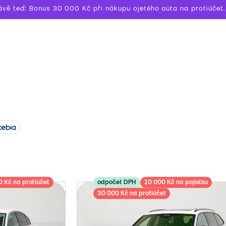
ávě teď: Bonus 30 000 Kč při nákupu ojetého auta na protiúčet.
 Kč na protiúčet
odpočet DPH
10 000 Kč na pojistku
30 000 Kč na protiúčet