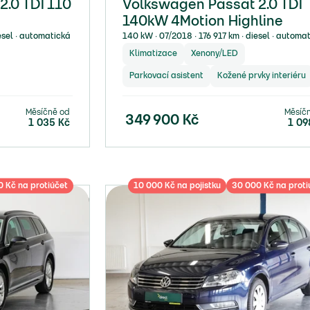
.0 TDI 110
Volkswagen Passat 2.0 TDI
140kW 4Motion Highline
esel ∙ automatická
140 kW ∙ 07/2018 ∙ 176 917 km ∙ diesel ∙ automa
Klimatizace
Xenony/LED
Parkovací asistent
Kožené prvky interiéru
Měsíčně od
Měsíč
349 900
Kč
1 035
Kč
1 09
 Kč na protiúčet
10 000 Kč na pojistku
30 000 Kč na proti