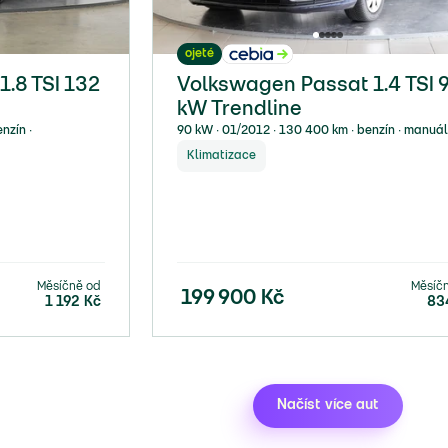
ojeté
.8 TSI 132
Volkswagen Passat 1.4 TSI 
kW Trendline
nzín ∙
90 kW ∙ 01/2012 ∙ 130 400 km ∙ benzín ∙ manuál
Klimatizace
Měsíčně od
Měsíč
199 900
Kč
1 192
Kč
83
Načíst více aut