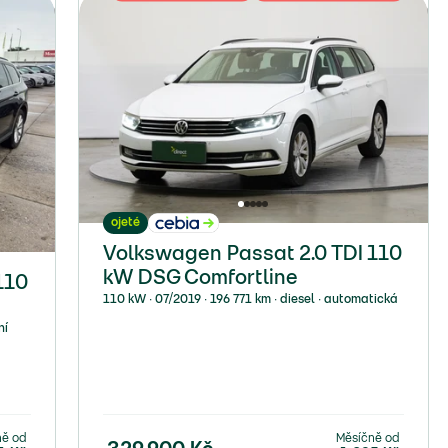
ojeté
Volkswagen Passat 2.0 TDI 110
kW DSG Comfortline
110
110 kW ∙ 07/2019 ∙ 196 771 km ∙ diesel ∙ automatická
ní
ně od
Měsíčně od