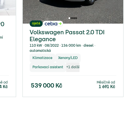
ojeté
90
Volkswagen Passat 2.0 TDI
ní
Elegance
110 kW ∙ 08/2022 ∙ 136 000 km ∙ diesel ∙
automatická
Klimatizace
Xenony/LED
Parkovací asistent
+
1
další
ně od
Měsíčně od
539 000
Kč
4
Kč
1 691
Kč