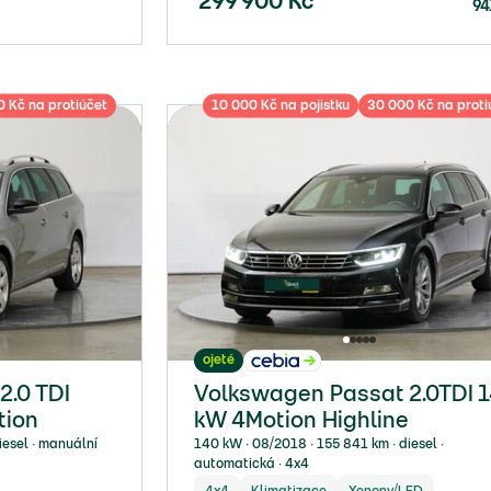
299 900
Kč
94
 Kč na protiúčet
10 000 Kč na pojistku
30 000 Kč na proti
ojeté
2.0 TDI
Volkswagen Passat 2.0TDI 
tion
kW 4Motion Highline
iesel ∙ manuální
140 kW ∙ 08/2018 ∙ 155 841 km ∙ diesel ∙
automatická ∙ 4x4