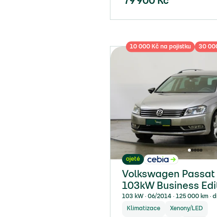
79 900
Kč
10 000 Kč na pojistku
30 000
ojeté
Volkswagen Passat 
103kW Business Edi
103 kW ∙ 06/2014 ∙ 125 000 km ∙ d
Klimatizace
Xenony/LED