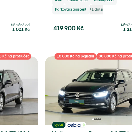
4x4
Klimatizace
Xenony/LED
Parkovací asistent
+
1
další
Měsíčně od
Měsíč
419 900
Kč
1 001
Kč
1 31
 Kč na protiúčet
10 000 Kč na pojistku
30 000 Kč na proti
ojeté