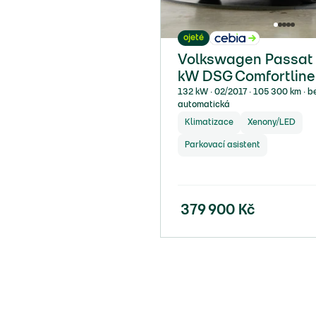
ojeté
Volkswagen Passat 1
kW DSG Comfortline
132 kW ∙ 02/2017 ∙ 105 300 km ∙ be
automatická
Klimatizace
Xenony/LED
Parkovací asistent
379 900
Kč