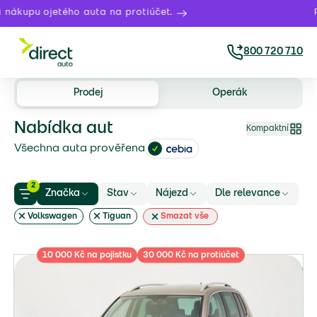
u ojetého auta na protiúčet.
Právě t
800 720 710
Prodej
Operák
Nabídka aut
Kompaktní
Všechna auta prověřena
2
Značka
Stav
Nájezd
Dle relevance
Volkswagen
Tiguan
Smazat vše
10 000 Kč na pojistku
30 000 Kč na protiúčet