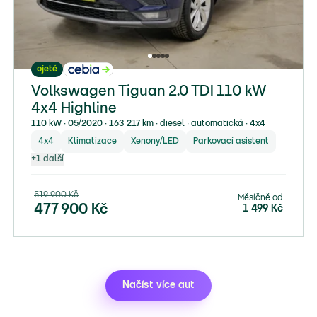
ojeté
Volkswagen Tiguan 2.0 TDI 110 kW
4x4 Highline
110 kW ∙ 05/2020 ∙ 163 217 km ∙ diesel ∙ automatická ∙ 4x4
4x4
Klimatizace
Xenony/LED
Parkovací asistent
+
1
další
519 900
Kč
Měsíčně od
477 900
Kč
1 499
Kč
Načíst více aut