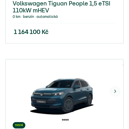
Volkswagen Tiguan People 1,5 eTSI
110kW mHEV
0 km ∙ benzín ∙ automatická
1 164 100
Kč
nové