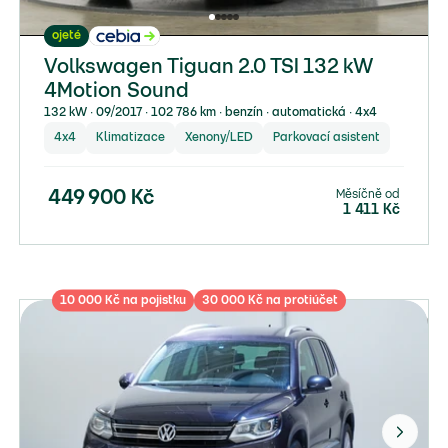
ojeté
Volkswagen Tiguan 2.0 TSI 132 kW
4Motion Sound
132 kW ∙ 09/2017 ∙ 102 786 km ∙ benzín ∙ automatická ∙ 4x4
4x4
Klimatizace
Xenony/LED
Parkovací asistent
Měsíčně od
449 900
Kč
1 411
Kč
10 000 Kč na pojistku
30 000 Kč na protiúčet