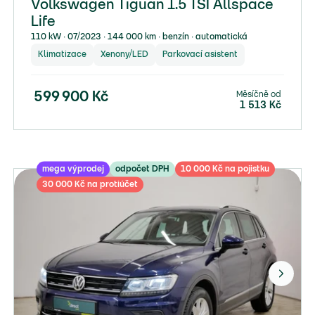
Volkswagen Tiguan 1.5 TSI Allspace
Life
110 kW ∙ 07/2023 ∙ 144 000 km ∙ benzín ∙ automatická
Klimatizace
Xenony/LED
Parkovací asistent
Měsíčně od
599 900
Kč
1 513
Kč
mega výprodej
odpočet DPH
10 000 Kč na pojistku
30 000 Kč na protiúčet