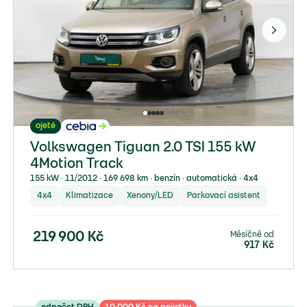
ojeté
Volkswagen Tiguan 2.0 TSI 155 kW
4Motion Track
155 kW ∙ 11/2012 ∙ 169 698 km ∙ benzín ∙ automatická ∙ 4x4
4x4
Klimatizace
Xenony/LED
Parkovací asistent
Měsíčně od
219 900
Kč
917
Kč