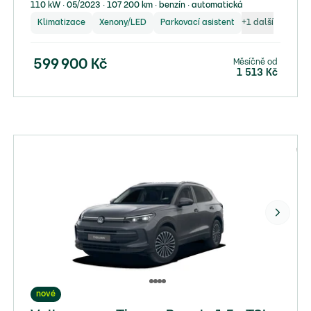
110 kW ∙ 05/2023 ∙ 107 200 km ∙ benzín ∙ automatická
Klimatizace
Xenony/LED
Parkovací asistent
+
1
další
Měsíčně od
599 900
Kč
1 513
Kč
nové