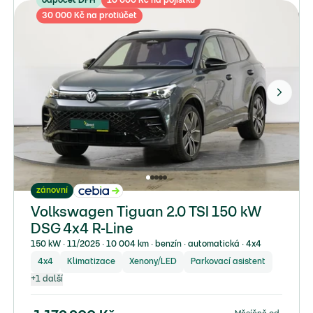
odpočet DPH
10 000 Kč na pojistku
30 000 Kč na protiúčet
zánovní
Volkswagen Tiguan 2.0 TSI 150 kW
DSG 4x4 R-Line
150 kW ∙ 11/2025 ∙ 10 004 km ∙ benzín ∙ automatická ∙ 4x4
4x4
Klimatizace
Xenony/LED
Parkovací asistent
+
1
další