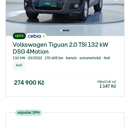
ojeté
Volkswagen Tiguan 2.0 TSI 132 kW
DSG 4Motion
132 kW ∙ 03/2022 ∙ 170 605 km ∙ benzín ∙ automatická ∙ 4x4
4x4
Měsíčně od
274 900
Kč
1 147
Kč
odpočet DPH