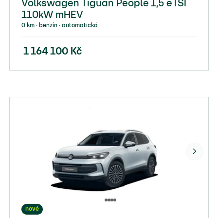
Volkswagen Tiguan People 1,5 eTSI
110kW mHEV
0 km ∙ benzín ∙ automatická
1 164 100
Kč
nové