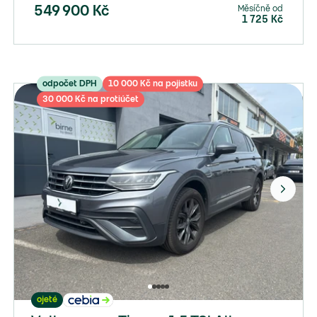
Měsíčně od
549 900
Kč
1 725
Kč
odpočet DPH
10 000 Kč na pojistku
30 000 Kč na protiúčet
ojeté