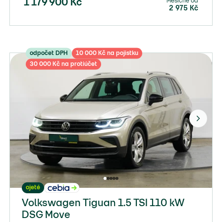
Měsíčně od
1 179 900
Kč
2 975
Kč
odpočet DPH
10 000 Kč na pojistku
30 000 Kč na protiúčet
ojeté
Volkswagen Tiguan 1.5 TSI 110 kW
DSG Move