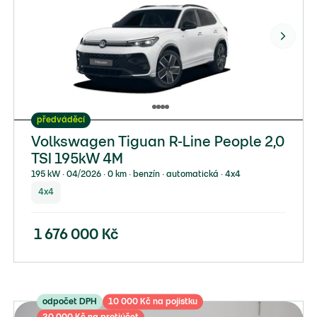
předváděcí
Volkswagen Tiguan R-Line People 2,0
TSI 195kW 4M
195 kW ∙ 04/2026 ∙ 0 km ∙ benzín ∙ automatická ∙ 4x4
4x4
1 676 000
Kč
odpočet DPH
10 000 Kč na pojistku
30 000 Kč na protiúčet