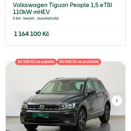
Volkswagen Tiguan People 1,5 eTSI
110kW mHEV
0 km ∙ benzín ∙ automatická
1 164 100
Kč
10 000 Kč na pojistku
30 000 Kč na protiúčet