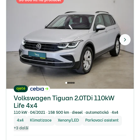
ojeté
Volkswagen Tiguan 2.0TDi 110kW
Life 4x4
110 kW ∙ 04/2021 ∙ 158 500 km ∙ diesel ∙ automatická ∙ 4x4
4x4
Klimatizace
Xenony/LED
Parkovací asistent
+
3
další