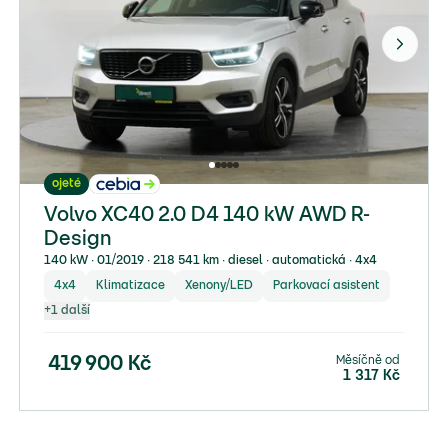
ojeté
Volvo XC40 2.0 D4 140 kW AWD R-
Design
140 kW ∙ 01/2019 ∙ 218 541 km ∙ diesel ∙ automatická ∙ 4x4
4x4
Klimatizace
Xenony/LED
Parkovací asistent
+
1
další
Měsíčně od
419 900
Kč
1 317
Kč