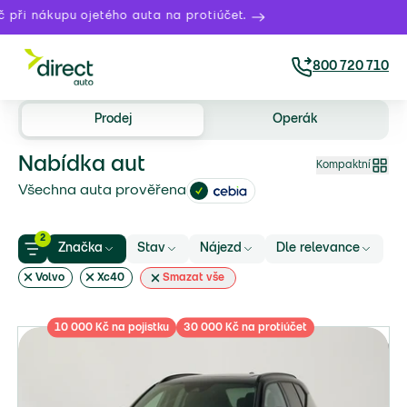
ři nákupu ojetého auta na protiúčet.
800 720 710
Prodej
Operák
Nabídka aut
Kompaktní
Všechna auta prověřena
2
Značka
Stav
Nájezd
Dle relevance
Volvo
Xc40
Smazat vše
10 000 Kč na pojistku
30 000 Kč na protiúčet