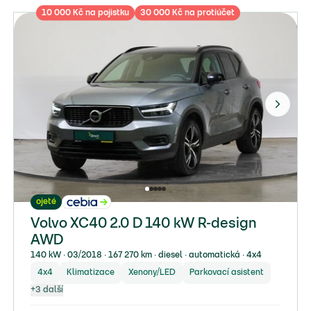
10 000 Kč na pojistku
30 000 Kč na protiúčet
ojeté
Volvo XC40 2.0 D 140 kW R-design
AWD
140 kW ∙ 03/2018 ∙ 167 270 km ∙ diesel ∙ automatická ∙ 4x4
4x4
Klimatizace
Xenony/LED
Parkovací asistent
+
3
další