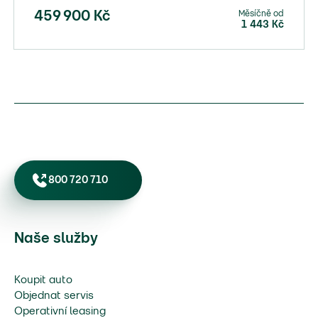
Měsíčně od
459 900
Kč
1 443
Kč
800 720 710
Naše služby
Koupit auto
Objednat servis
Operativní leasing